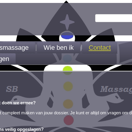
jfsmassage
Wie ben ik
Contact
gen
at doen we ermee?
t compleet maken van jouw dossier. Je kunt er altijd om vragen om de
ns veilig opgeslagen?